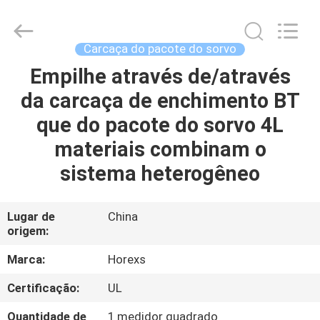
HongRuiXing
(Hubei)
Electronics
Co.,Ltd..
All
Carcaça do pacote do sorvo
Rights
Reserved.
Empilhe através de/através
CASA
da carcaça de enchimento BT
PRODUTOS
que do pacote do sorvo 4L
materiais combinam o
SOBRE
sistema heterogêneo
NÓS
Lugar de
China
origem:
EXCURSÃO
DA
Marca:
Horexs
FÁBRICA
Certificação:
UL
Quantidade de
1 medidor quadrado