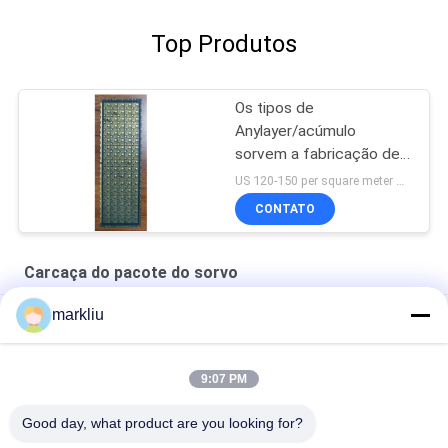
Top Produtos
Os tipos de
Anylayer/acúmulo
sorvem a fabricação de
empacotamento da
US 120-150 per square meter MOQ:1 medidor quadrado
carcaça
CONTATO
Carcaça do pacote do sorvo
markliu
Empilhe através de/através da carcaça de enchimento BT
que do pacote do sorvo 4L materiais combinam o sistema
heterogêneo
9:07 PM
Camada ENEPIG do material 4 de BT da carcaça do pacote do
sorvo
Good day, what product are you looking for?