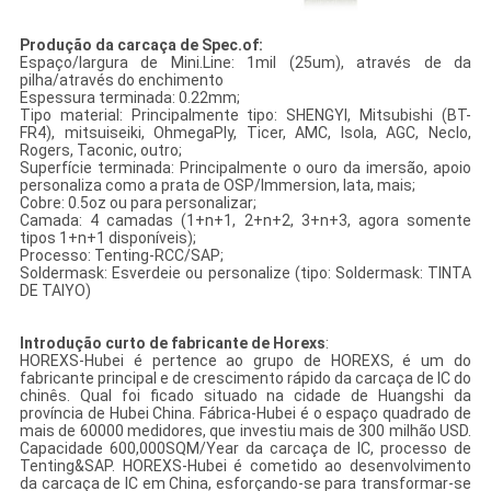
Produção da carcaça de Spec.of:
Espaço/largura de Mini.Line: 1mil (25um), através de da
pilha/através do enchimento
Espessura terminada: 0.22mm;
Tipo material: Principalmente tipo: SHENGYI, Mitsubishi (BT-
FR4), mitsuiseiki, OhmegaPly, Ticer, AMC, Isola, AGC, Neclo,
Rogers, Taconic, outro;
Superfície terminada: Principalmente o ouro da imersão, apoio
personaliza como a prata de OSP/Immersion, lata, mais;
Cobre: 0.5oz ou para personalizar;
Camada: 4 camadas (1+n+1, 2+n+2, 3+n+3, agora somente
tipos 1+n+1 disponíveis);
Processo: Tenting-RCC/SAP;
Soldermask: Esverdeie ou personalize (tipo: Soldermask: TINTA
DE TAIYO)
Introdução curto de fabricante de Horexs
:
HOREXS-Hubei é pertence ao grupo de HOREXS, é um do
fabricante principal e de crescimento rápido da carcaça de IC do
chinês. Qual foi ficado situado na cidade de Huangshi da
província de Hubei China. Fábrica-Hubei é o espaço quadrado de
mais de 60000 medidores, que investiu mais de 300 milhão USD.
Capacidade 600,000SQM/Year da carcaça de IC, processo de
Tenting&SAP. HOREXS-Hubei é cometido ao desenvolvimento
da carcaça de IC em China, esforçando-se para transformar-se