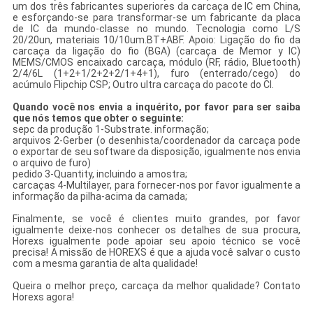
um dos três fabricantes superiores da carcaça de IC em China,
e esforçando-se para transformar-se um fabricante da placa
de IC da mundo-classe no mundo. Tecnologia como L/S
20/20un, materiais 10/10um.BT+ABF. Apoio: Ligação do fio da
carcaça da ligação do fio (BGA) (carcaça de Memor y IC)
MEMS/CMOS encaixado carcaça, módulo (RF, rádio, Bluetooth)
2/4/6L (1+2+1/2+2+2/1+4+1), furo (enterrado/cego) do
acúmulo Flipchip CSP; Outro ultra carcaça do pacote do CI.
Quando você nos envia a inquérito, por favor para ser saiba
que nós temos que obter o seguinte:
sepc da produção 1-Substrate. informação;
arquivos 2-Gerber (o desenhista/coordenador da carcaça pode
o exportar de seu software da disposição, igualmente nos envia
o arquivo de furo)
pedido 3-Quantity, incluindo a amostra;
carcaças 4-Multilayer, para fornecer-nos por favor igualmente a
informação da pilha-acima da camada;
Finalmente, se você é clientes muito grandes, por favor
igualmente deixe-nos conhecer os detalhes de sua procura,
Horexs igualmente pode apoiar seu apoio técnico se você
precisa! A missão de HOREXS é que a ajuda você salvar o custo
com a mesma garantia de alta qualidade!
Queira o melhor preço, carcaça da melhor qualidade? Contato
Horexs agora!