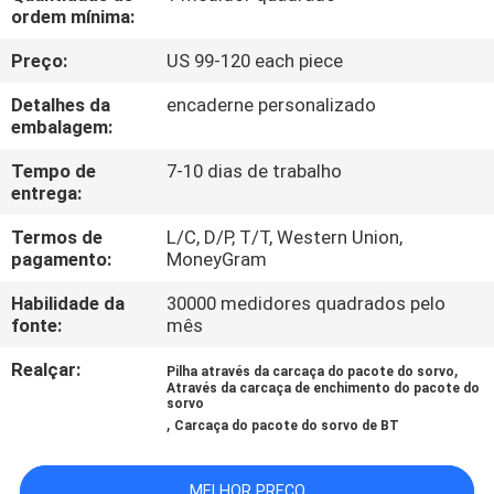
CONTROLE
ordem mínima:
DA
Preço:
US 99-120 each piece
QUALIDADE
Detalhes da
encaderne personalizado
embalagem:
CONTACTE-
Tempo de
7-10 dias de trabalho
NOS
entrega:
Termos de
L/C, D/P, T/T, Western Union,
pagamento:
MoneyGram
NOTÍCIA
Habilidade da
30000 medidores quadrados pelo
fonte:
mês
PEÇA
Realçar:
,
UMAS
Pilha através da carcaça do pacote do sorvo
Através da carcaça de enchimento do pacote do
sorvo
CITAÇÕES
,
Carcaça do pacote do sorvo de BT
MAPA
MELHOR PREÇO