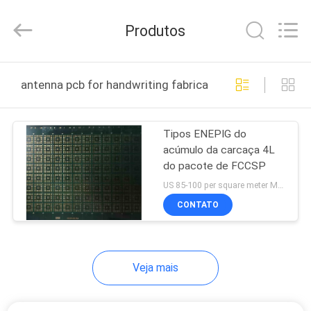
HongRuiXing
(Hubei)
Electronics
Produtos
Co.,Ltd..
All
Rights
Reserved.
CASA
antenna pcb for handwriting fabricação online
PRODUTOS
Tipos ENEPIG do
acúmulo da carcaça 4L
SOBRE
do pacote de FCCSP
NÓS
US 85-100 per square meter MOQ:1 medidor quadrado
CONTATO
EXCURSÃO
DA
Veja mais
FÁBRICA