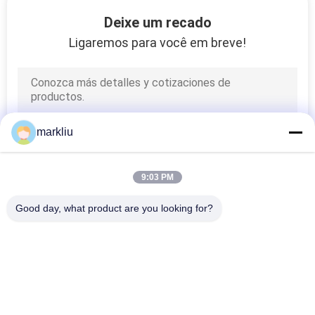
CONTROLE
Deixe um recado
DA
Ligaremos para você em breve!
QUALIDADE
CONTACTE-
NOS
markliu
NOTÍCIA
9:03 PM
Good day, what product are you looking for?
PEÇA
Categorias populares
Todos
UMAS
CITAÇÕES
Carcaça Do Pacote 
Carcaça De BGA
De IC
MAPA