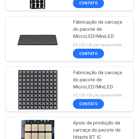
CONTROLE
CONTATO
DA
Fabricação da carcaça
QUALIDADE
do pacote de
MicroLED/MiniLED
CONTACTE-
US 120-150 per square meter MOQ:1 medidor quadrado
NOS
CONTATO
Fabricação da carcaça
NOTÍCIA
do pacote de
MicroLED/MniLED
PEÇA
US 120-150 per square meter MOQ:1 medidor quadrado
UMAS
CONTATO
CITAÇÕES
Apoio da produção da
carcaça do pacote de
MAPA
Hitachi BT IC