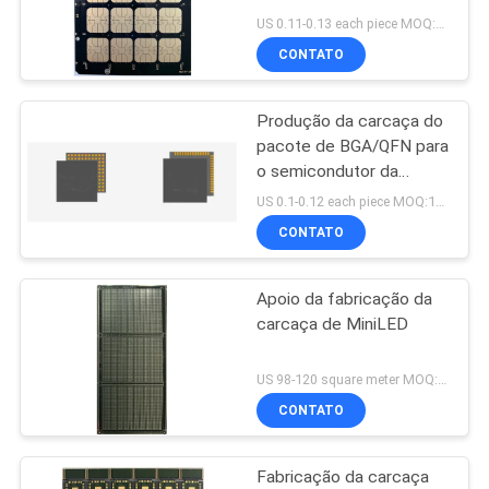
DO
US 0.11-0.13 each piece MOQ:1 medidor quadrado
CONTATO
SITE
Produção da carcaça do
PRIVACY
pacote de BGA/QFN para
POLICY
o semicondutor da
indústria de IoT
US 0.1-0.12 each piece MOQ:1000pieces
CONTATO
Apoio da fabricação da
carcaça de MiniLED
US 98-120 square meter MOQ:1 medidor quadrado
CONTATO
Fabricação da carcaça