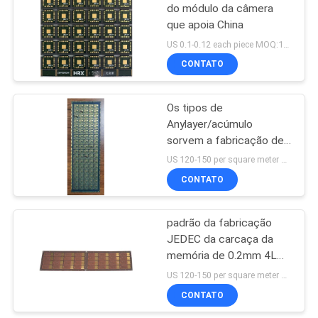
do módulo da câmera
que apoia China
US 0.1-0.12 each piece MOQ:1000pieces
CONTATO
Os tipos de
Anylayer/acúmulo
sorvem a fabricação de
empacotamento da
US 120-150 per square meter MOQ:1 medidor quadrado
carcaça
CONTATO
padrão da fabricação
JEDEC da carcaça da
memória de 0.2mm 4L
BT
US 120-150 per square meter MOQ:1 medidor quadrado
CONTATO