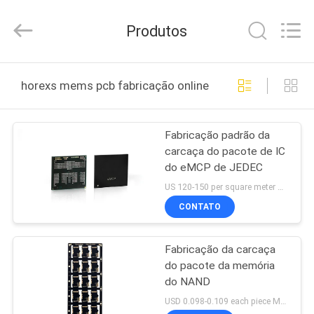
HongRuiXing
(Hubei)
Electronics
Produtos
Co.,Ltd..
All
Rights
Reserved.
CASA
horexs mems pcb fabricação online
PRODUTOS
Fabricação padrão da
carcaça do pacote de IC
SOBRE
do eMCP de JEDEC
NÓS
US 120-150 per square meter MOQ:1 medidor quadrado
CONTATO
EXCURSÃO
Fabricação da carcaça
DA
do pacote da memória
FÁBRICA
do NAND
USD 0.098-0.109 each piece MOQ:5000PIECES