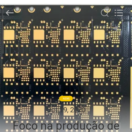
HongRuiXing
(Hubei)
Electronics
Co.,Ltd..
All
Rights
Reserved.
CASA
PRODUTOS
SOBRE
NÓS
EXCURSÃO
NEWS
DA
Oct 19, 2020
FÁBRICA
Foco na produção de