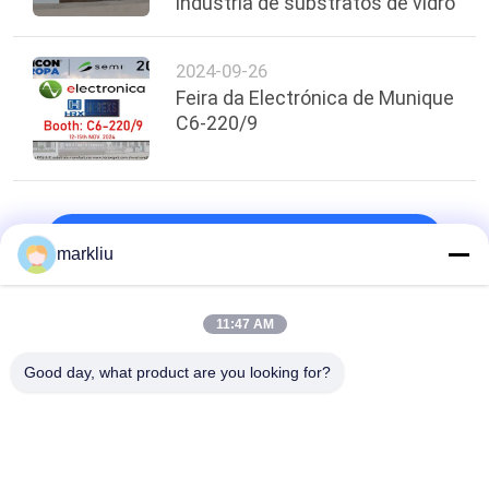
indústria de substratos de vidro
2024-09-26
Feira da Electrónica de Munique
C6-220/9
topo
markliu
11:47 AM
Categorias populares
Todos
Good day, what product are you looking for?
Carcaça Do Pacote 
Carcaça De BGA
De IC
Carcaça Do Pacote 
Carcaça Do Pacote 