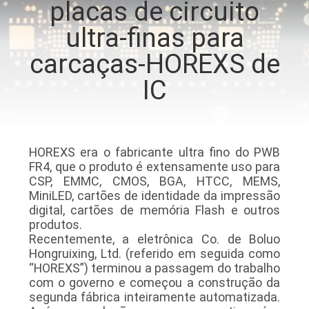
placas de circuito
CONTROLE
ultra-finas para
DA
QUALIDADE
carcaças-HOREXS de
IC
CONTACTE-
NOS
HOREXS era o fabricante ultra fino do PWB
NOTÍCIA
FR4, que o produto é extensamente uso para
CSP, EMMC, CMOS, BGA, HTCC, MEMS,
MiniLED, cartões de identidade da impressão
PEÇA
digital, cartões de memória Flash e outros
produtos.
UMAS
Recentemente, a eletrônica Co. de Boluo
Hongruixing, Ltd. (referido em seguida como
CITAÇÕES
“HOREXS”) terminou a passagem do trabalho
com o governo e começou a construção da
segunda fábrica inteiramente automatizada.
MAPA