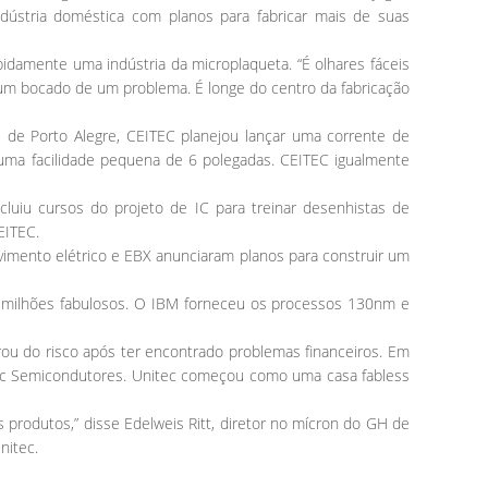
ústria doméstica com planos para fabricar mais de suas
idamente uma indústria da microplaqueta. “É olhares fáceis
m um bocado de um problema. É longe do centro da fabricação
 de Porto Alegre, CEITEC planejou lançar uma corrente de
, uma facilidade pequena de 6 polegadas. CEITEC igualmente
cluiu cursos do projeto de IC para treinar desenhistas de
EITEC.
imento elétrico e EBX anunciaram planos para construir um
0 milhões fabulosos. O IBM forneceu os processos 130nm e
ou do risco após ter encontrado problemas financeiros. Em
tec Semicondutores. Unitec começou como uma casa fabless
produtos,” disse Edelweis Ritt, diretor no mícron do GH de
nitec.