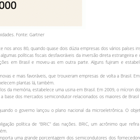
idades. Fonte: Gartner
 nos anos 80, quando quase dois dúzia empresas dos vários países insti
lgumas políticas fiscais desfavoráveis da inversão direta estrangeira e
ões em Brasil e moveu-as em outra parte. Alguns fujiram e estabe
 novas e mais favoráveis, que trouxeram empresas de volta a Brasil. E
abelecem plantas lá, também.
os da memória, estabelece uma usina em Brasil. Em 2009, o mícron do 
u a base dos mercados semicondutor-relacionados os maiores de Brasi
ando o governo lançou o plano nacional da microeletrônica. O objet
ação política de “BRIC” das nações. BRIC, um acrônimo que refira Br
bém.
mporta uma grande porcentagem dos semicondutores dos fornecedores 