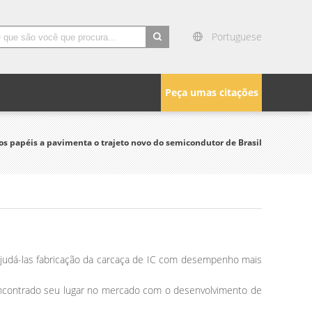
Portuguese
search
Peça umas citações
 papéis a pavimenta o trajeto novo do semicondutor de Brasil
judá-las fabricação da carcaça de IC com desempenho mais
r encontrado seu lugar no mercado com o desenvolvimento de