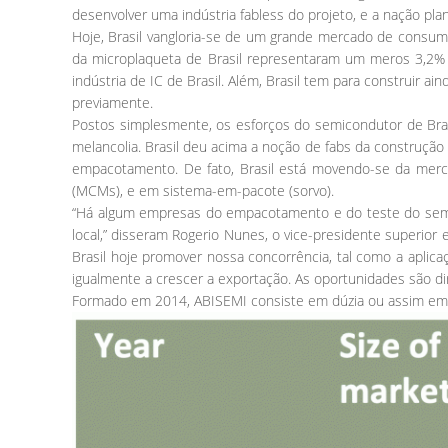
desenvolver uma indústria fabless do projeto, e a nação pl
Hoje, Brasil vangloria-se de um grande mercado de consum
da microplaqueta de Brasil representaram um meros 3,2
indústria de IC de Brasil. Além, Brasil tem para construir
previamente.
Postos simplesmente, os esforços do semicondutor de Brasi
melancolia. Brasil deu acima a noção de fabs da construção
empacotamento. De fato, Brasil está movendo-se da mer
(MCMs), e em sistema-em-pacote (sorvo).
“Há algum empresas do empacotamento e do teste do semic
local,” disseram Rogerio Nunes, o vice-presidente superior
Brasil hoje promover nossa concorrência, tal como a aplic
igualmente a crescer a exportação. As oportunidades são dir
Formado em 2014, ABISEMI consiste em dúzia ou assim em 