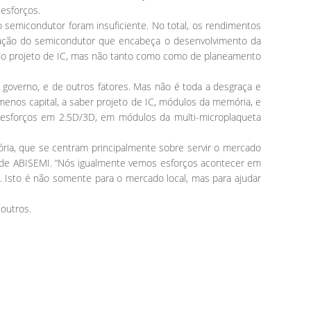
 esforços.
semicondutor foram insuficiente. No total, os rendimentos
ação do semicondutor que encabeça o desenvolvimento da
as do projeto de IC, mas não tanto como como de planeamento
 governo, e de outros fatores. Mas não é toda a desgraça e
menos capital, a saber projeto de IC, módulos da memória, e
esforços em 2.5D/3D, em módulos da multi-microplaqueta
ia, que se centram principalmente sobre servir o mercado
nte de ABISEMI. “Nós igualmente vemos esforços acontecer em
. Isto é não somente para o mercado local, mas para ajudar
outros.