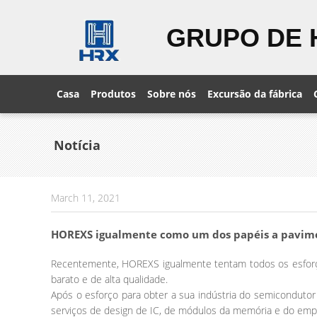
GRUPO DE 
Casa
Produtos
Sobre nós
Excursão da fábrica
Notícia
March 11, 2021
HOREXS igualmente como um dos papéis a pavimen
Recentemente, HOREXS igualmente tentam todos os esforço
barato e de alta qualidade.
Após o esforço para obter a sua indústria do semicondutor
serviços de design de IC, de módulos da memória e do em