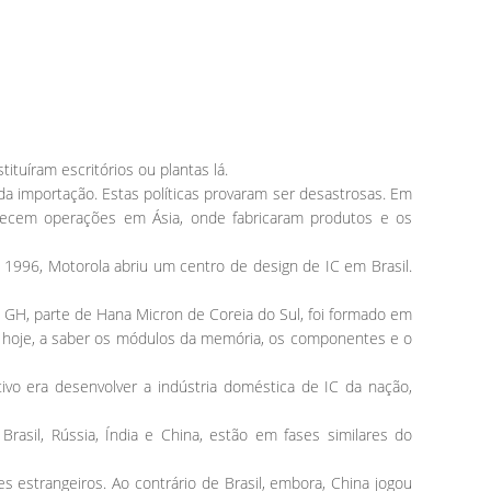
tuíram escritórios ou plantas lá.
 da importação. Estas políticas provaram ser desastrosas. Em
lecem operações em Ásia, onde fabricaram produtos e os
m 1996, Motorola abriu um centro de design de IC em Brasil.
GH, parte de Hana Micron de Coreia do Sul, foi formado em
l hoje, a saber os módulos da memória, os componentes e o
ivo era desenvolver a indústria doméstica de IC da nação,
asil, Rússia, Índia e China, estão em fases similares do
estrangeiros. Ao contrário de Brasil, embora, China jogou