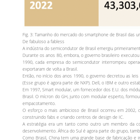
Fig. 3: Tamanho do mercado do smartphone de Brasil das un
De fabuloso a fabless
A indústria do semicondutor de Brasil emergiu primeiramente
Durante os anos 80, embora, o governo brasileiro executou a
1990, cada empresa do semicondutor interrompeu operaç
exportaram de volta a Brasil.
Então, no início dos anos 1990, o governo decretou as leis
(Esse grupo é agora parte de NXP). Dell, o IBM e outro est
Em 1997, Smart modular, um fornecedor dos E.U. dos módul
Brasil. O mícron do GH, junto com modular esperto, formo
empacotamento.
O esforço o mais ambicioso de Brasil ocorreu em 2002, qu
construindo fabs e criando centros de design de IC.
A estratégia era um tanto como outro um membro da colig
desenvolvimento. África do Sul é agora parte do grupo, tam
Como Brasil, China tem uma grande base de fabricação e i