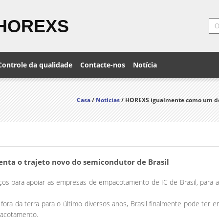
HOREXS
Controle da qualidade
Contacte-nos
Notícia
Casa
/
Notícias
/ HOREXS igualmente como um dos
ta o trajeto novo do semicondutor de Brasil
s para apoiar as empresas de empacotamento de IC de Brasil, para a
 fora da terra para o último diversos anos, Brasil finalmente pode te
pacotamento.