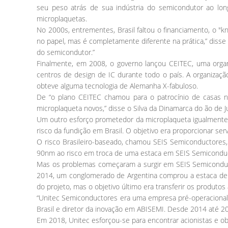
seu peso atrás de sua indústria do semicondutor ao lo
microplaquetas.
No 2000s, entrementes, Brasil faltou o financiamento, o "
no papel, mas é completamente diferente na prática,” disse
do semicondutor.”
Finalmente, em 2008, o governo lançou CEITEC, uma organ
centros de design de IC durante todo o país. A organizaçã
obteve alguma tecnologia de Alemanha X-fabuloso.
De “o plano CEITEC chamou para o patrocínio de casas nov
microplaqueta novos,” disse o Silva da Dinamarca do ão de 
Um outro esforço prometedor da microplaqueta igualmente 
risco da fundição em Brasil. O objetivo era proporcionar se
O risco Brasileiro-baseado, chamou SEIS Semiconductores
90nm ao risco em troca de uma estaca em SEIS Semicondu
Mas os problemas começaram a surgir em SEIS Semiconducto
2014, um conglomerado de Argentina comprou a estaca de 
do projeto, mas o objetivo último era transferir os produtos
“Unitec Semiconductores era uma empresa pré-operacional. 
Brasil e diretor da inovação em ABISEMI. Desde 2014 até 2
Em 2018, Unitec esforçou-se para encontrar acionistas e o