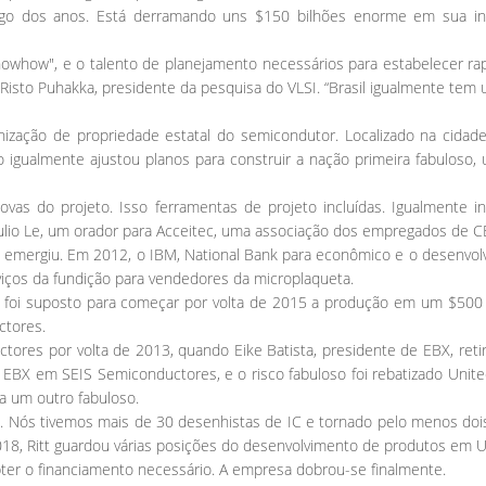
ngo dos anos. Está derramando uns $150 bilhões enorme em sua ind
knowhow", e o talento de planejamento necessários para estabelecer rap
 Risto Puhakka, presidente da pesquisa do VLSI. “Brasil igualmente te
ização de propriedade estatal do semicondutor. Localizado na cidade
o igualmente ajustou planos para construir a nação primeira fabuloso
as do projeto. Isso ferramentas de projeto incluídas. Igualmente in
Julio Le, um orador para Acceitec, uma associação dos empregados de C
emergiu. Em 2012, o IBM, National Bank para econômico e o desenvolv
rviços da fundição para vendedores da microplaqueta.
, foi suposto para começar por volta de 2015 a produção em um $50
ctores.
res por volta de 2013, quando Eike Batista, presidente de EBX, retir
EBX em SEIS Semiconductores, e o risco fabuloso foi rebatizado Uni
 a um outro fabuloso.
Nós tivemos mais de 30 desenhistas de IC e tornado pelo menos dois 
018, Ritt guardou várias posições do desenvolvimento de produtos em U
bter o financiamento necessário. A empresa dobrou-se finalmente.