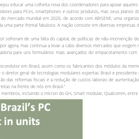
anejou educar uma colheita nova dos coordenadores para apoiar aqueles
idores para PCes, smartphones e outros produtos, mas seus planos do 
% do mercado mundial em 2020, de acordo com ABISEMI, uma organiz
 ainda uma parte frontal fabuloso. A nação consiste em diversas empres
l sofreram de uma falta do capital, de políticas de não-intervenção do
 por agora, mas continua a levar a cabo diversos mercados que exigem 
cadoria para uns formulários mais avançados do empacotamento com 
ondutor em Brasil, assim como os fabricantes dos módulos da memór
 e o diretor geral de tecnologias modulares espertas Brasil e preside
ação das reformas fiscais e a redução de custos laborais de aumentação
eitas na frente de nós em Brasil.”
membros, incluindo o mícron do GH, Smart modular, Qualcomm, entre 