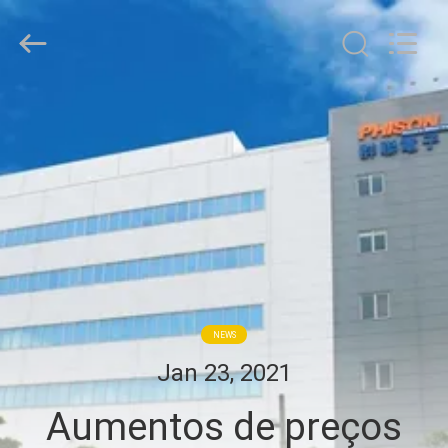
HongRuiXing
(Hubei)
Electronics
Co.,Ltd..
All
Rights
Reserved.
CASA
PRODUTOS
SOBRE
NÓS
EXCURSÃO
NEWS
DA
Jan 23, 2021
FÁBRICA
Aumentos de preços