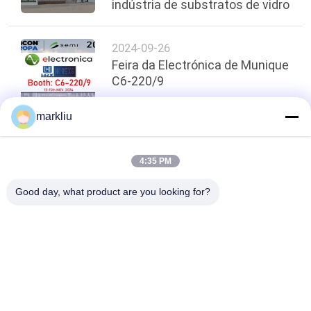
indústria de substratos de vidro
2024-09-26
Feira da Electrónica de Munique
C6-220/9
markliu
topo
4:35 PM
Good day, what product are you looking for?
Categorias populares
Todos
Carcaça Do Pacote 
Carcaça De BGA
De IC
Carcaça Do Pacote 
Carcaça Do Pacote 