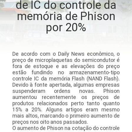
de IC do controle da
CONTROLE
memória de Phison
DA
QUALIDADE
por 20%
CONTACTE-
NOS
De acordo com o Daily News econômico, o
preço de microplaquetas do semicondutor é
fora de estoque e as elevações do preço
NOTÍCIA
estão fundindo no armazenamento-tipo
controle IC da memória Flash (NAND Flash).
Devido à fonte apertada, algumas empresas
PEÇA
suspenderam ordens novas. Phison
aumentou recentemente os preços de
UMAS
produtos relacionados perto tanto quanto
CITAÇÕES
15% a 20%. Alguns artigos eram mesmo
mais altos, marcando o primeiro aumento de
preços nos oito anos passados.
O aumento de Phison na cotação do controle
MAPA