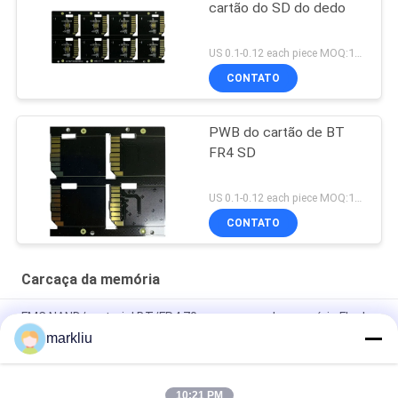
cartão do SD do dedo
US 0.1-0.12 each piece MOQ:1000pieces
CONTATO
PWB do cartão de BT
FR4 SD
US 0.1-0.12 each piece MOQ:1000pieces
CONTATO
Carcaça da memória
FMC NAND/material BT/FR4 70um carcaça da memória Flash
para cartões de memória
markliu
fabricação da carcaça do cartão do SD do dedo do ouro de
0.15mm
10:21 PM