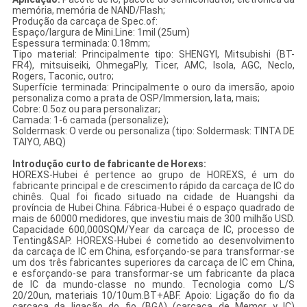
memória, memória de NAND/Flash;
Produção da carcaça de Spec.of:
Espaço/largura de Mini.Line: 1mil (25um)
Espessura terminada: 0.18mm;
Tipo material: Principalmente tipo: SHENGYI, Mitsubishi (BT-
FR4), mitsuiseiki, OhmegaPly, Ticer, AMC, Isola, AGC, Neclo,
Rogers, Taconic, outro;
Superfície terminada: Principalmente o ouro da imersão, apoio
personaliza como a prata de OSP/Immersion, lata, mais;
Cobre: 0.5oz ou para personalizar;
Camada: 1-6 camada (personalize);
Soldermask: O verde ou personaliza (tipo: Soldermask: TINTA DE
TAIYO, ABQ)
Introdução curto de fabricante de Horexs:
HOREXS-Hubei é pertence ao grupo de HOREXS, é um do
fabricante principal e de crescimento rápido da carcaça de IC do
chinês. Qual foi ficado situado na cidade de Huangshi da
província de Hubei China. Fábrica-Hubei é o espaço quadrado de
mais de 60000 medidores, que investiu mais de 300 milhão USD.
Capacidade 600,000SQM/Year da carcaça de IC, processo de
Tenting&SAP. HOREXS-Hubei é cometido ao desenvolvimento
da carcaça de IC em China, esforçando-se para transformar-se
um dos três fabricantes superiores da carcaça de IC em China,
e esforçando-se para transformar-se um fabricante da placa
de IC da mundo-classe no mundo. Tecnologia como L/S
20/20un, materiais 10/10um.BT+ABF. Apoio: Ligação do fio da
carcaça da ligação do fio (BGA) (carcaça de Memor y IC)