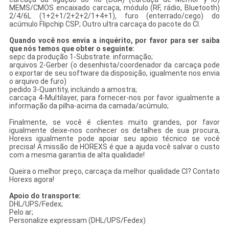
MEMS/CMOS encaixado carcaça, módulo (RF, rádio, Bluetooth)
2/4/6L (1+2+1/2+2+2/1+4+1), furo (enterrado/cego) do
acúmulo Flipchip CSP; Outro ultra carcaça do pacote do CI.
Quando você nos envia a inquérito, por favor para ser saiba
que nós temos que obter o seguinte:
sepc da produção 1-Substrate. informação;
arquivos 2-Gerber (o desenhista/coordenador da carcaça pode
o exportar de seu software da disposição, igualmente nos envia
o arquivo de furo)
pedido 3-Quantity, incluindo a amostra;
carcaça 4-Multilayer, para fornecer-nos por favor igualmente a
informação da pilha-acima da camada/acúmulo;
Finalmente, se você é clientes muito grandes, por favor
igualmente deixe-nos conhecer os detalhes de sua procura,
Horexs igualmente pode apoiar seu apoio técnico se você
precisa! A missão de HOREXS é que a ajuda você salvar o custo
com a mesma garantia de alta qualidade!
Queira o melhor preço, carcaça da melhor qualidade CI? Contato
Horexs agora!
Apoio do transporte:
DHL/UPS/Fedex;
Pelo ar;
Personalize expressam (DHL/UPS/Fedex)