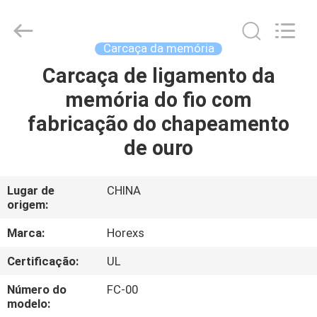
HongRuiXing
(Hubei)
Electronics
Co.,Ltd..
All
Carcaça da memória
Rights
Reserved.
Carcaça de ligamento da
CASA
memória do fio com
PRODUTOS
fabricação do chapeamento
de ouro
SOBRE
NÓS
Lugar de
CHINA
origem:
EXCURSÃO
Marca:
Horexs
DA
Certificação:
UL
FÁBRICA
Número do
FC-00
modelo: