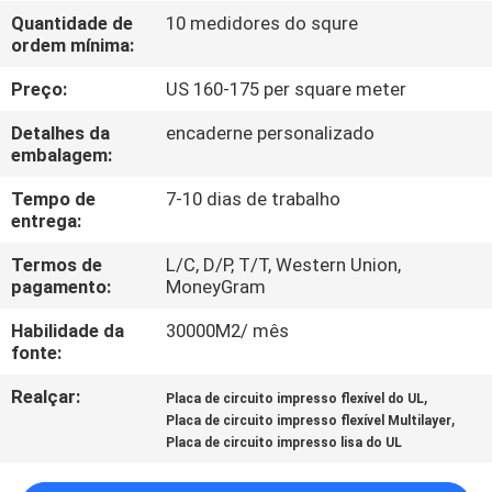
CONTROLE
Quantidade de
10 medidores do squre
ordem mínima:
DA
QUALIDADE
Preço:
US 160-175 per square meter
Detalhes da
encaderne personalizado
CONTACTE-
embalagem:
NOS
Tempo de
7-10 dias de trabalho
entrega:
NOTÍCIA
Termos de
L/C, D/P, T/T, Western Union,
pagamento:
MoneyGram
Habilidade da
30000M2/ mês
PEÇA
fonte:
UMAS
Realçar:
,
Placa de circuito impresso flexível do UL
CITAÇÕES
,
Placa de circuito impresso flexível Multilayer
Placa de circuito impresso lisa do UL
MAPA