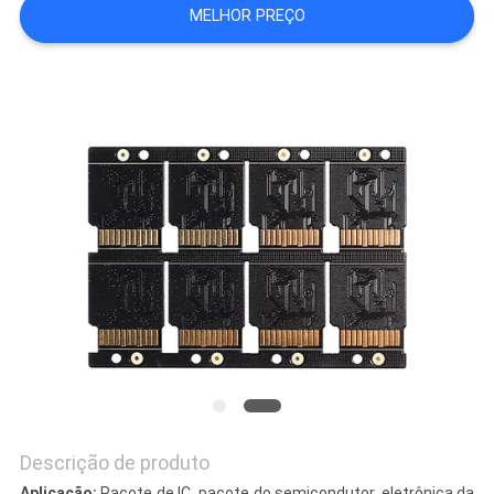
MELHOR PREÇO
DO
SITE
PRIVACY
POLICY
Descrição de produto
Aplicação:
Pacote de IC, pacote do semicondutor, eletrônica da