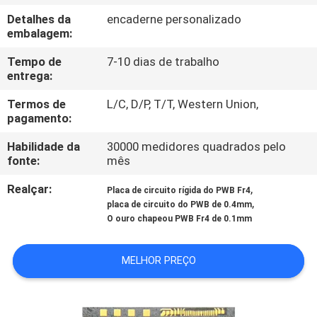
CONTROLE
Detalhes da
encaderne personalizado
DA
embalagem:
QUALIDADE
Tempo de
7-10 dias de trabalho
entrega:
CONTACTE-
Termos de
L/C, D/P, T/T, Western Union,
pagamento:
NOS
Habilidade da
30000 medidores quadrados pelo
fonte:
mês
NOTÍCIA
Realçar:
,
Placa de circuito rígida do PWB Fr4
,
placa de circuito do PWB de 0.4mm
PEÇA
O ouro chapeou PWB Fr4 de 0.1mm
UMAS
MELHOR PREÇO
CITAÇÕES
MAPA