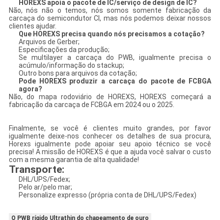
HOREXS apoia o pacote de IC/serviço de design de IC?
Não, nós não o temos, nós somos somente fabricação da
carcaça do semicondutor CI, mas nós podemos deixar nossos
clientes ajudar.
Que HOREXS precisa quando nós precisamos a cotação?
Arquivos de Gerber;
Especificações da produção;
Se multilayer a carcaça do PWB, igualmente precisa o
acúmulo/informação do stackup;
Outro bons para arquivos da cotação;
Pode HOREXS produzir a carcaça do pacote de FCBGA
agora?
Não, do mapa rodoviário de HOREXS, HOREXS começará a
fabricação da carcaça de FCBGA em 2024 ou o 2025.
Finalmente, se você é clientes muito grandes, por favor
igualmente deixe-nos conhecer os detalhes de sua procura,
Horexs igualmente pode apoiar seu apoio técnico se você
precisa! A missão de HOREXS é que a ajuda você salvar o custo
com a mesma garantia de alta qualidade!
Transporte:
DHL/UPS/Fedex;
Pelo ar/pelo mar;
Personalize expresso (própria conta de DHL/UPS/Fedex)
O PWB rígido Ultrathin do chapeamento de ouro