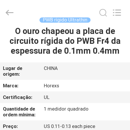
HongRuiXing
(Hubei)
Electronics
Co.,Ltd..
All
PWB rígido Ultrathin
Rights
Reserved.
O ouro chapeou a placa de
CASA
circuito rígida do PWB Fr4 da
PRODUTOS
espessura de 0.1mm 0.4mm
SOBRE
Lugar de
CHINA
origem:
NÓS
Marca:
Horexs
EXCURSÃO
Certificação:
UL
DA
Quantidade de
1 medidor quadrado
FÁBRICA
ordem mínima:
Preço:
US 0.11-0.13 each piece