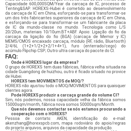
Capacidade 600,000SQM/Year da carcaça de IC, processo de
Tenting&SAP. HOREXS-Hubei é cometido ao desenvolvimento
da carcaça de IC em China, esforçando-se para transformar-se
um dos três fabricantes superiores da carcaça de IC em China,
e esforçando-se para transformar-se um fabricante da placa
de IC da mundo-classe no mundo. Tecnologia como L/S
20/20un, materiais 10/10um.BT+ABF. Apoio: Ligação do fio da
carcaça da ligação do fio (BGA) (carcaça de Memor y IC)
MEMS/CMOS encaixado carcaça, módulo (RF, rádio, Bluetooth)
2/4/6L (1+2+1/2+2+2/1+4+1), furo (enterrado/cego) do
acúmulo Flipchip CSP; Outro ultra carcaça do pacote do CI.
FAQ:
Onde é HOREXS lugar da empresa?
O grupo de HOREXS tem duas fábricas, fábrica velha situada na
cidade Guangdong de huizhou, outro é ficado situado no provice
de Hubei.
HOREXS tem MOVIMENTOS de MOQ/?
HOREXS não ajustou todo o MOQ/MOVIMENTOS para quaisquer
clientes agora.
Pode HOREXS produzir a carcaça grande do volume CI?
Sim, nós podemos, nossa capacidade velha da fábrica somos
15000sqm/month, fábrica nova somos 50000sqm/Month.
Que nós devemos contactar se nós estamos procurando a
cooperação com o HOREXS?
Pessoa de contato: AKEN, identificação do e-mail:
akenzhang@horexspcb.com, mapa rodoviário do apoio/regras
do projeto arquivos, arquivos da capacidade da produção.