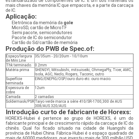
estandardizado de componentes de IC. É um dos materiais os
mais chaves da memória IC que empacota, e a parte da carcaça
de IC.
Aplicação:
Eletrônica da memória da
gole
MicroSD, cartão de MicroTF
Semi pacote, semicondutores
Pacote de IC do semicondutor
Cartão do Sd/cartão de memória
Produção do PWB de Spec.of:
Espaço/largura
35/35um - 20/20um - 10/10um
de Mini.Line
Thk terminado.
0.2mm
Matéria prima
SHENGYI, Mitsubishi, mitsuiseiki, OhmegaPly, Ticer, AMC,
Isola, AGC, Neclo, Rogers, Taconic, outro
Superfície
EING/ENEPIG/OSP/ouro duro etc. ouro macio.
terminada
Espessura de
12um
cobre
Camada
2 camadas
Soldermask/PSR
Taiyo verde marca a série 410/SR-1700,300 de AUS
308/AUS 320/AUS
Introdução curto de fabricante de Horexs
:
HOREXS-Hubei é pertence ao grupo de HOREXS, é um do
fabricante principal e de crescimento rápido da carcaça de IC do
chinês. Qual foi ficado situado na cidade de Huangshi da
província de Hubei China. Fábrica-Hubei é o espaço quadrado de
mais de 60000 medidores, que investiu mais de 300 milhão USD.