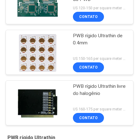
US 120-150 per square meter MOQ:1 medidor quadrado
CONTATO
PWB rígido Ultrathin de
0.4mm
US 150-165 per square meter MOQ:10 medidores do squre
CONTATO
PWB rígido Ultrathin livre
do halogênio
US 160-175 per square meter MOQ:10 medidores do squre
CONTATO
PWB rígido Ultrathin