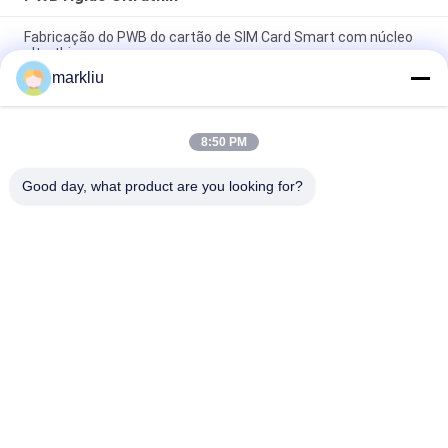
Fabricação do PWB do cartão de SIM Card Smart com núcleo
ultrathin
markliu
Matéria prima ultrathin de BT do núcleo FR4 da carcaça da
memória do NAND
8:50 PM
Fabricação rígida Ultrathin do PWB para o conjunto da
microeletrônica
Good day, what product are you looking for?
Categorias populares
Todos
Carcaça Do Pacote 
Carcaça De BGA
De IC
Carcaça Do Pacote 
Carcaça Do Pacote 
Do Sorvo
De FCCSP
Carcaça Dos 
Carcaça Do Módulo 
Sensores
Do RF