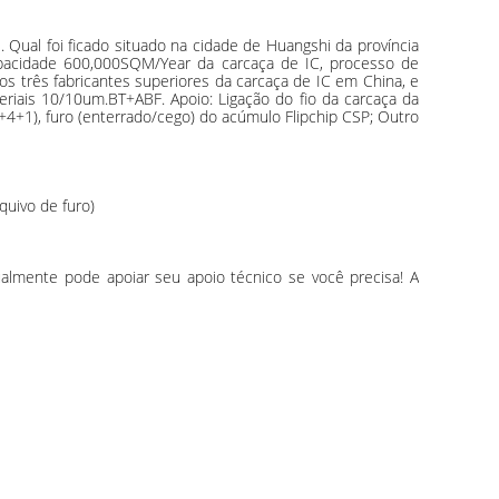
Qual foi ficado situado na cidade de Huangshi da província
pacidade 600,000SQM/Year da carcaça de IC, processo de
 três fabricantes superiores da carcaça de IC em China, e
riais 10/10um.BT+ABF. Apoio: Ligação do fio da carcaça da
4+1), furo (enterrado/cego) do acúmulo Flipchip CSP; Outro
quivo de furo)
ualmente pode apoiar seu apoio técnico se você precisa! A