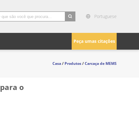
Portuguese
search
Peça umas citações
Casa
/
Produtos
/
Carcaça de MEMS
para o