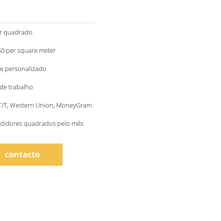
r quadrado
US 120-150 per square meter
e personalizado
 de trabalho
 T/T, Western Union, MoneyGram
didores quadrados pelo mês
contacto