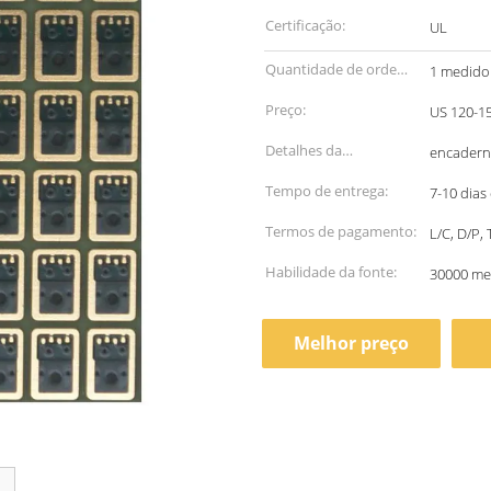
Certificação:
UL
Quantidade de ordem
1 medido
mínima:
Preço:
Detalhes da
encadern
embalagem:
Tempo de entrega:
7-10 dias
Termos de pagamento:
L/C, D/P,
Habilidade da fonte:
30000 me
Melhor preço