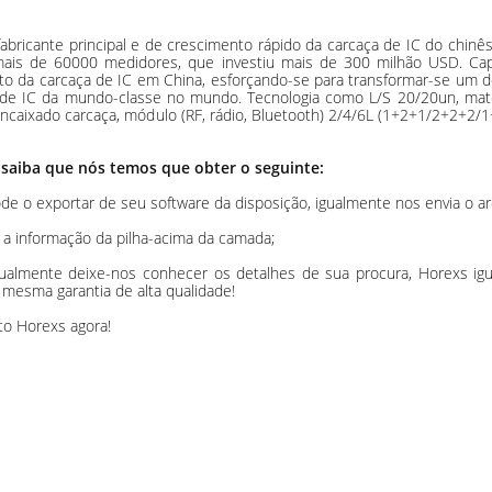
cante principal e de crescimento rápido da carcaça de IC do chinês. 
mais de 60000 medidores, que investiu mais de 300 milhão USD. Ca
da carcaça de IC em China, esforçando-se para transformar-se um dos
 de IC da mundo-classe no mundo. Tecnologia como L/S 20/20un, mate
caixado carcaça, módulo (RF, rádio, Bluetooth) 2/4/6L (1+2+1/2+2+2/1+
 saiba que nós temos que obter o seguinte:
e o exportar de seu software da disposição, igualmente nos envia o ar
e a informação da pilha-acima da camada;
igualmente deixe-nos conhecer os detalhes de sua procura, Horexs ig
mesma garantia de alta qualidade!
to Horexs agora!