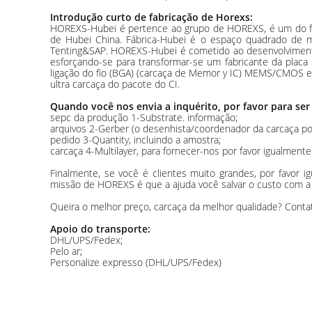
Introdução curto de fabricação de Horexs:
HOREXS-Hubei é pertence ao grupo de HOREXS, é um do fabri
de Hubei China. Fábrica-Hubei é o espaço quadrado de 
Tenting&SAP. HOREXS-Hubei é cometido ao desenvolvimento 
esforçando-se para transformar-se um fabricante da placa
ligação do fio (BGA) (carcaça de Memor y IC) MEMS/CMOS en
ultra carcaça do pacote do CI.
Quando você nos envia a inquérito, por favor para ser
sepc da produção 1-Substrate. informação;
arquivos 2-Gerber (o desenhista/coordenador da carcaça pod
pedido 3-Quantity, incluindo a amostra;
carcaça 4-Multilayer, para fornecer-nos por favor igualment
Finalmente, se você é clientes muito grandes, por favor 
missão de HOREXS é que a ajuda você salvar o custo com a 
Queira o melhor preço, carcaça da melhor qualidade? Conta
Apoio do transporte:
DHL/UPS/Fedex;
Pelo ar;
Personalize expresso (DHL/UPS/Fedex)