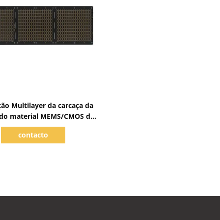
Mostrar detalhes
ção Multilayer da carcaça da
 do material MEMS/CMOS do
ODM BT do OEM
contacto