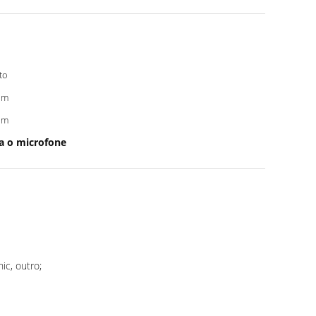
to
um
um
a o microfone
ic, outro;