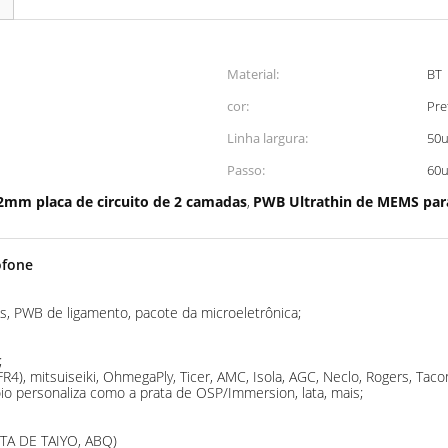
Material:
BT
cor:
Pre
Linha largura:
50
Passo:
60
2mm placa de circuito de 2 camadas
PWB Ultrathin de MEMS par
,
ofone
 PWB de ligamento, pacote da microeletrônica;
;
R4), mitsuiseiki, OhmegaPly, Ticer, AMC, Isola, AGC, Neclo, Rogers, Tacon
io personaliza como a prata de OSP/Immersion, lata, mais;
INTA DE TAIYO, ABQ)