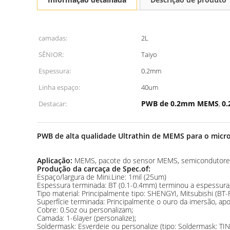
camadas:
2L
SÊNIOR:
Taiyo
Espessura:
0.2mm
Linha espaço:
40um
PWB de 0.2mm MEMS
0.
Destacar:
,
PWB de alta qualidade Ultrathin de MEMS para o micr
Aplicação:
MEMS, pacote do sensor MEMS, semicondutores,
Produção da carcaça de Spec.of:
Espaço/largura de Mini.Line: 1mil (25um)
Espessura terminada: BT (0.1-0.4mm) terminou a espessura
Tipo material: Principalmente tipo: SHENGYI, Mitsubishi (BT-F
Superfície terminada: Principalmente o ouro da imersão, apo
Cobre: 0.5oz ou personalizam;
Camada: 1-6layer (personalize);
Soldermask: Esverdeie ou personalize (tipo: Soldermask: T